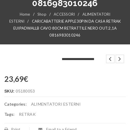
0816983010246
Home
/
Shop
/
ACCESSORI
/
ALIMENTATORI
ESTERNI
/
CARICABATTERIE APPLE30PIN DA CASA RETRAK
EUIPADWALLB CAVO 80CM RETRATTILE NERO OUT:2,1A
0816983010246
LOADING...
LOADING...
LOADING...
23,69
€
SKU:
05180053
Categories:
ALIMENTATORI ESTERNI
Tags:
RETRAK
Print
Email to a Friend