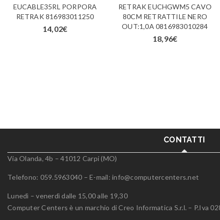
EUCABLE35RL PORPORA
RETRAK EUCHGWM5 CAVO
RETRAK 816983011250
80CM RETRATTILE NERO
OUT:1,0A 0816983010284
14,02
€
18,96
€
CONTATTI
Via Olanda, 4b – 41012 Carpi (MO)
Telefono: 059.5963040 – E-mail:
info@computercenters.net
Lunedì – venerdì dalle 15,00 alle 19,30
Computer Centers è un marchio di Creo Informatica S.r.l. – P.Iva 