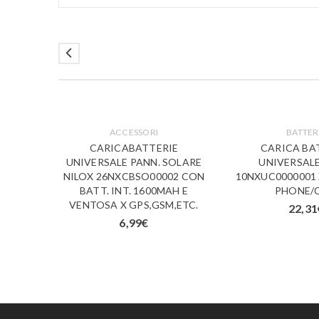
LE
ACCESSORI
BATTER
NTENDO
CARICABATTERIE
CARICA BA
 NILOX
UNIVERSALE PANN. SOLARE
UNIVERSALE
0001
NILOX 26NXCBSO00002 CON
10NXUC0000001 
BATT. INT. 1600MAH E
PHONE/
VENTOSA X GPS,GSM,ETC.
22,31
6,99
€