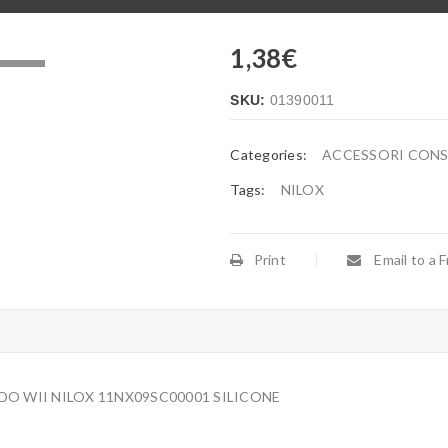
1,38
€
.
SKU:
01390011
Categories:
ACCESSORI CON
Tags:
NILOX
Print
Email to a F
O WII NILOX 11NX09SC00001 SILICONE