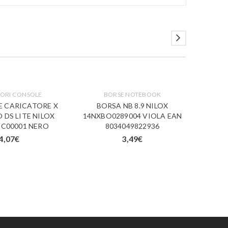
ORI CONSOLE
BORSE NOTEBOOK
A
E CARICATORE X
BORSA NB 8.9 NILOX
CARIC
 DS LITE NILOX
14NXBO0289004 VIOLA EAN
DS LI
BC00001 NERO
8034049822936
NER
4,07
€
3,49
€