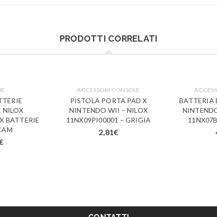
PRODOTTI CORRELATI
IE
ACCESSORI CONSOLE
ACCESS
TTERIE
PISTOLA PORTA PAD X
BATTERIA 
 NILOX
NINTENDO WII – NILOX
NINTENDO
X BATTERIE
11NX09PI00001 – GRIGIA
11NX07
CAM
2,81
€
€