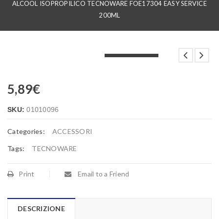
ALCOOL ISOPROPILICO TECNOWARE FOE17304 EASY SERVICE
200ML
LOADING...
LOADING...
LOADING...
5,89
€
SKU:
01010096
Categories:
ACCESSORI
Tags:
TECNOWARE
Print
Email to a Friend
DESCRIZIONE